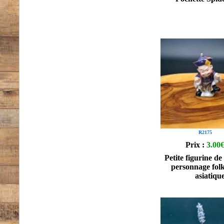
R2175
Prix :
3.00
Petite figurine d
personnage folk
asiatiqu