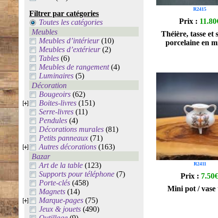
R2415
Filtrer par catégories
Prix :
11.80
Toutes les catégories
Meubles
Théière, tasse et 
Meubles d’intérieur
(10)
porcelaine en m
Meubles d’extérieur
(2)
Tables
(6)
Meubles de rangement
(4)
Luminaires
(5)
Décoration
Bougeoirs
(62)
Boites-livres
(151)
Serre-livres
(11)
Pendules
(4)
Décorations murales
(81)
Petits panneaux
(71)
Autres décorations
(163)
Bazar
Art de la table
(123)
R2411
Supports pour téléphone
(7)
Prix :
7.50
Porte-clés
(458)
Mini pot / vase
Magnets
(14)
Marque-pages
(75)
Jeux & jouets
(490)
Outillage
(9)