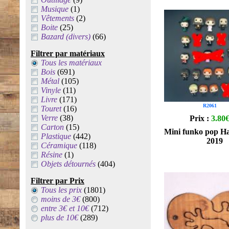
Musique
(1)
Vêtements
(2)
Boite
(25)
Bazard (divers)
(66)
Filtrer par matériaux
Tous les matériaux
Bois
(691)
Métal
(105)
Vinyle
(11)
Livre
(171)
R2061
Touret
(16)
Verre
(38)
Prix :
3.80
Carton
(15)
Mini funko pop Ha
Plastique
(442)
2019
Céramique
(118)
Résine
(1)
Objets détournés
(404)
Filtrer par Prix
Tous les prix
(1801)
moins de 3€
(800)
entre 3€ et 10€
(712)
plus de 10€
(289)