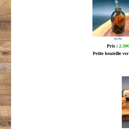
R1701
Prix :
2.50
Petite bouteille v