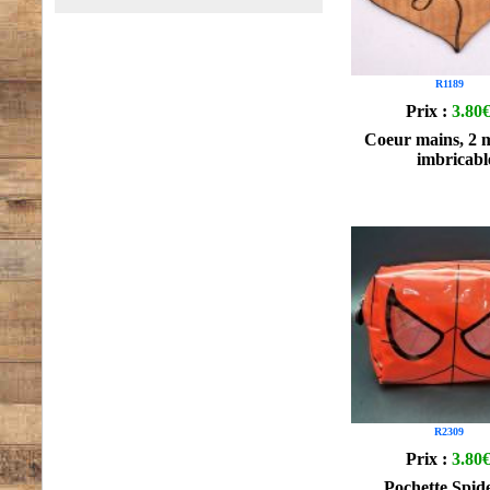
R1189
Prix :
3.80
Coeur mains, 2 
imbricabl
R2309
Prix :
3.80
Pochette Spi