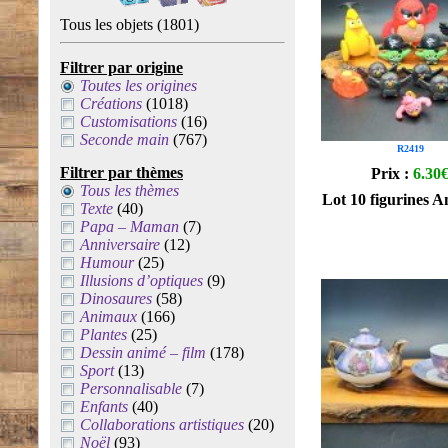
Tous les objets
(1801)
Filtrer par origine
Toutes les origines
Créations
(1018)
Customisations
(16)
Seconde main
(767)
R2419
Filtrer par thèmes
Prix :
6.30
Tous les thèmes
Lot 10 figurines A
Texte
(40)
Papa – Maman
(7)
Anniversaire
(12)
Humour
(25)
Illusions d’optiques
(9)
Dinosaures
(58)
Animaux
(166)
Plantes
(25)
Dessin animé – film
(178)
Sport
(13)
Personnalisable
(7)
Enfants
(40)
Collaborations artistiques
(20)
Noël
(93)