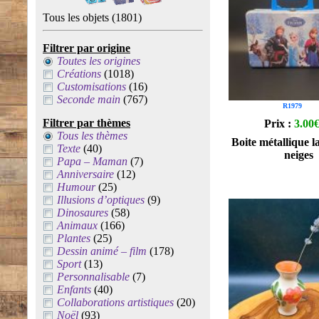
Tous les objets
(1801)
Filtrer par origine
Toutes les origines
Créations
(1018)
Customisations
(16)
Seconde main
(767)
R1979
Filtrer par thèmes
Prix :
3.00
Tous les thèmes
Boite métallique l
Texte
(40)
neiges
Papa – Maman
(7)
Anniversaire
(12)
Humour
(25)
Illusions d’optiques
(9)
Dinosaures
(58)
Animaux
(166)
Plantes
(25)
Dessin animé – film
(178)
Sport
(13)
Personnalisable
(7)
Enfants
(40)
Collaborations artistiques
(20)
Noël
(93)