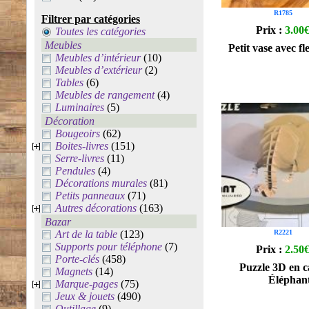
R1785
Filtrer par catégories
Prix :
3.00
Toutes les catégories
Meubles
Petit vase avec f
Meubles d’intérieur
(10)
Meubles d’extérieur
(2)
Tables
(6)
Meubles de rangement
(4)
Luminaires
(5)
Décoration
Bougeoirs
(62)
Boites-livres
(151)
Serre-livres
(11)
Pendules
(4)
Décorations murales
(81)
Petits panneaux
(71)
Autres décorations
(163)
Bazar
Art de la table
(123)
R2221
Supports pour téléphone
(7)
Prix :
2.50
Porte-clés
(458)
Puzzle 3D en c
Magnets
(14)
Éléphan
Marque-pages
(75)
Jeux & jouets
(490)
Outillage
(9)