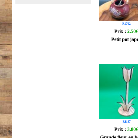
R1702
Prix :
2.50
Petit pot jap
R1187
Prix :
3.80
Grande fleur en bo