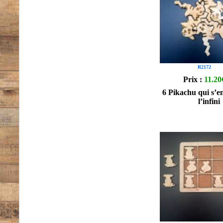
R2172
Prix :
11.20
6 Pikachu qui s’e
l’infini