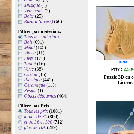
Musique
(1)
Vêtements
(2)
Boite
(25)
Bazard (divers)
(66)
Filtrer par matériaux
Tous les matériaux
Bois
(691)
Métal
(105)
Vinyle
(11)
Livre
(171)
R2218
Touret
(16)
Verre
(38)
Prix :
2.50
Carton
(15)
Puzzle 3D en c
Plastique
(442)
Licorne
Céramique
(118)
Résine
(1)
Objets détournés
(404)
Filtrer par Prix
Tous les prix
(1801)
moins de 3€
(800)
entre 3€ et 10€
(712)
plus de 10€
(289)