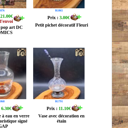
876
R1865
:
21.00€
Prix :
3.00€
d'envoi
Petit pichet décoratif Fleuri
 pop art DC
OMICS
4
3
868
R1791
:
6.30€
Prix :
11.10€
e à eau en verre
Vase avec décoration en
ristique signé
étain
GAP