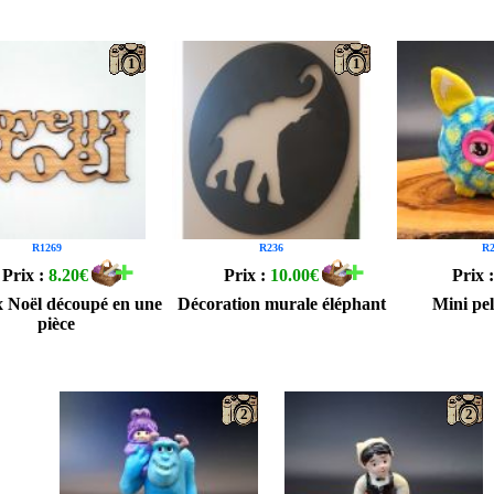
1
1
R1269
R236
R2
Prix :
8.20€
Prix :
10.00€
Prix 
 Noël découpé en une
Décoration murale éléphant
Mini pe
pièce
2
2