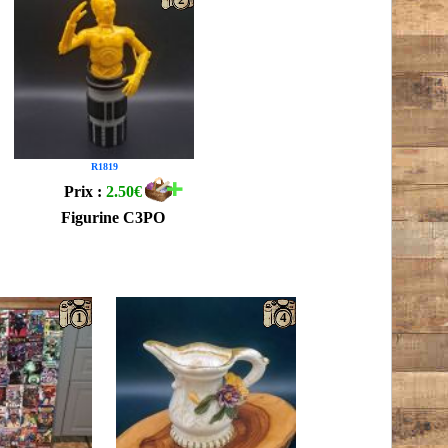
R1819
Prix :
2.50€
Figurine C3PO
1
4