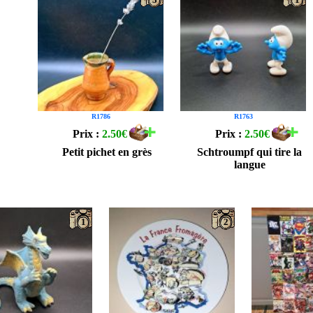
R1786
R1763
Prix :
2.50€
Prix :
2.50€
Petit pichet en grès
Schtroumpf qui tire la
langue
1
2