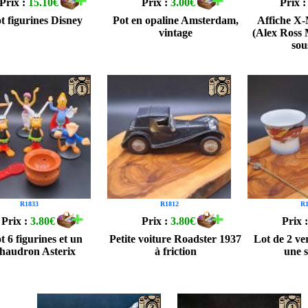
Prix :
15.10€
Prix :
3.00€
Prix 
t figurines Disney
Pot en opaline Amsterdam,
Affiche X
vintage
(Alex Ross
sou
1
2
R1833
R1812
R1
Prix :
3.80€
Prix :
3.80€
Prix 
t 6 figurines et un
Petite voiture Roadster 1937
Lot de 2 ve
haudron Asterix
à friction
une 
3
1