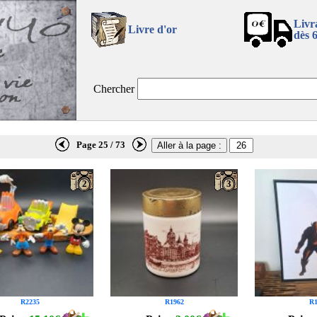
Livr
Livre d'or
dès 
Chercher
Page 25 / 73
2
3
R2235
R1962
R1