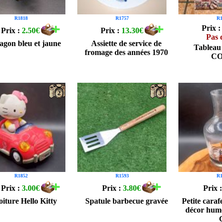
R1818
R1757
R1
Prix 
Prix :
2.50€
Prix :
13.30€
Pas 
agon bleu et jaune
Assiette de service de
Tableau
fromage des années 1970
C
2
3
R1852
R1593
R1
Prix :
3.00€
Prix :
3.80€
Prix 
oiture Hello Kitty
Spatule barbecue gravée
Petite caraf
décor humo