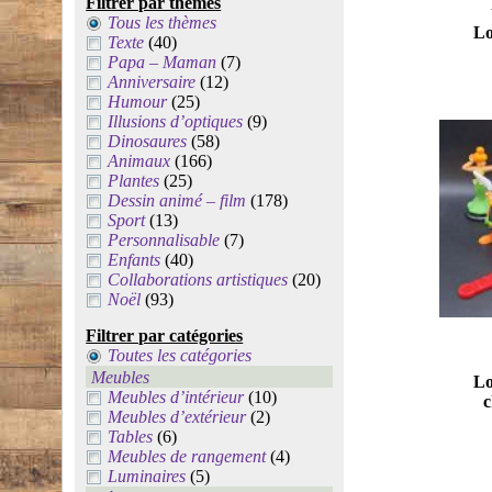
Filtrer par thèmes
Tous les thèmes
Lo
Texte
(40)
Papa – Maman
(7)
Anniversaire
(12)
Humour
(25)
Illusions d’optiques
(9)
Dinosaures
(58)
Animaux
(166)
Plantes
(25)
Dessin animé – film
(178)
Sport
(13)
Personnalisable
(7)
Enfants
(40)
Collaborations artistiques
(20)
Noël
(93)
Filtrer par catégories
Toutes les catégories
Meubles
Lo
Meubles d’intérieur
(10)
c
Meubles d’extérieur
(2)
Tables
(6)
Meubles de rangement
(4)
Luminaires
(5)