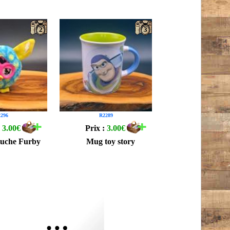
2
3
296
R2289
:
3.00€
Prix :
3.00€
luche Furby
Mug toy story