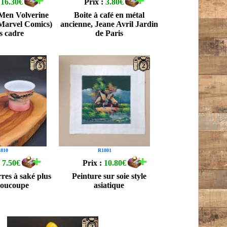
:
16.30€
Prix :
3.80€
-Men Volverine
Boite à café en métal
 Marvel Comics)
ancienne, Jeane Avril Jardin
s cadre
de Paris
5
2
810
R1801
:
7.50€
Prix :
10.80€
rres à saké plus
Peinture sur soie style
soucoupe
asiatique
2