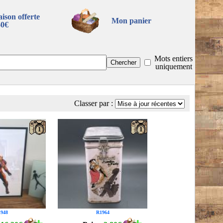
aison offerte
Mon panier
60€
Mots entiers
uniquement
Classer par :
1
1
948
R1964