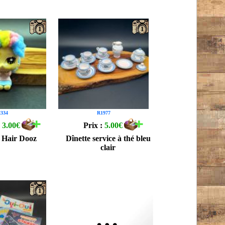
1
1
334
R1977
:
3.00€
Prix :
5.00€
 Hair Dooz
Dînette service à thé bleu
clair
1