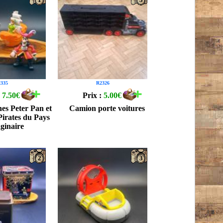
335
R2326
:
7.50€
Prix :
5.00€
nes Peter Pan et
Camion porte voitures
 Pirates du Pays
ginaire
2
3