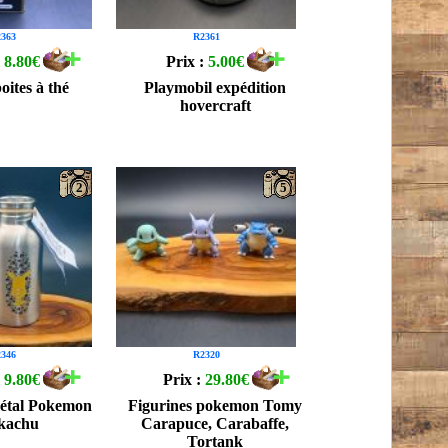
363
R2361
:
8.80€
Prix :
5.00€
oites à thé
Playmobil expédition
hovercraft
2
5
346
R2320
:
9.80€
Prix :
29.80€
étal Pokemon
Figurines pokemon Tomy
kachu
Carapuce, Carabaffe,
Tortank