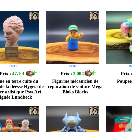
7
2
R2483
R2344
R2
Prix :
47.10€
Prix :
3.00€
Prix 
ue en terre cuite du
Figurine mécanicien de
Poupée
 de la déesse Hygeia de
réparation de voiture Mega
lier artistique PsycArt
Bloks Blocks
signée Lundbeck
1
2