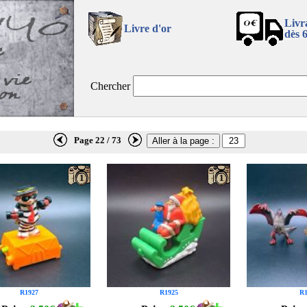
Livr
Livre d'or
dès 
Chercher
Page 22 / 73
1
1
R1927
R1925
R1