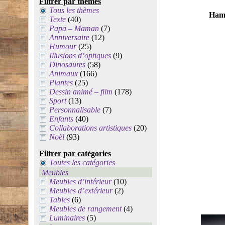
Filtrer par thèmes
Tous les thèmes
Hamb
Texte
(40)
Papa – Maman
(7)
Anniversaire
(12)
Humour
(25)
Illusions d’optiques
(9)
Dinosaures
(58)
Animaux
(166)
Plantes
(25)
Dessin animé – film
(178)
Sport
(13)
Personnalisable
(7)
Enfants
(40)
Collaborations artistiques
(20)
Noël
(93)
Filtrer par catégories
Toutes les catégories
Meubles
Meubles d’intérieur
(10)
Meubles d’extérieur
(2)
Tables
(6)
Meubles de rangement
(4)
Luminaires
(5)