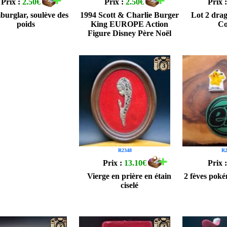
Prix :
2.50€
Prix :
2.50€
Prix 
urglar, soulève des
1994 Scott & Charlie Burger
Lot 2 dra
poids
King EUROPE Action
Co
Figure Disney Père Noël
3
R2348
R2
Prix :
13.10€
Prix 
Vierge en prière en étain
2 fèves pok
ciselé
3
3