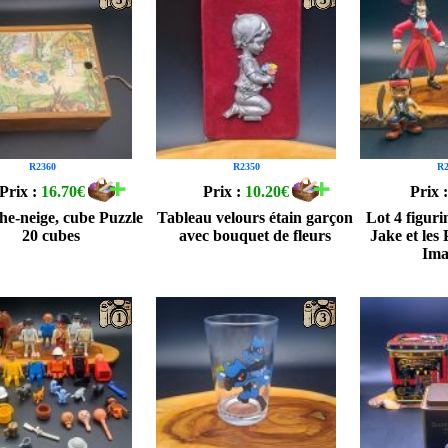
R2360
R2350
R2
Prix :
16.70€
Prix :
10.20€
Prix 
he-neige, cube Puzzle
Tableau velours étain garçon
Lot 4 figuri
20 cubes
avec bouquet de fleurs
Jake et les
Ima
1
3