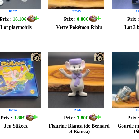
R2325
R2365
R2
Prix :
16.10€
Prix :
8.80€
Prix 
Lot playmobils
Verre Pokémon Riolu
Lot 3 b
3
2
R2357
R2356
R2
Prix :
3.80€
Prix :
3.80€
Prix 
Jeu Stikeez
Figurine Bianca (de Bernard
Gourde m
et Bianca)
Pi