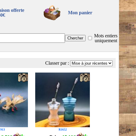
aison offerte
Mon panier
60€
Mots entiers
uniquement
Classer par :
1
2
913
R1652