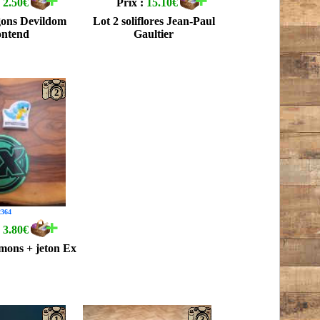
:
2.50€
Prix :
15.10€
gons Devildom
Lot 2 soliflores Jean-Paul
ntend
Gaultier
2
364
:
3.80€
émons + jeton Ex
1
3