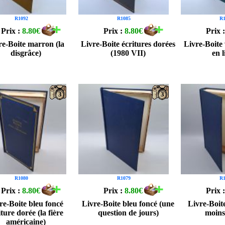
R1092
R1085
R1
Prix :
8.80€
Prix :
8.80€
Prix 
re-Boite marron (la
Livre-Boite écritures dorées
Livre-Boite 
disgrâce)
(1980 VII)
en l
3
3
R1080
R1079
R1
Prix :
8.80€
Prix :
8.80€
Prix 
re-Boite bleu foncé
Livre-Boite bleu foncé (une
Livre-Boit
iture dorée (la fière
question de jours)
moins
américaine)