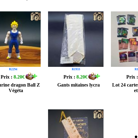
2
2
R2294
R1933
R1
Prix :
8.20€
Prix :
8.20€
Prix 
urine dragon Ball Z
Gants mitaines lycra
Lot 24 cart
Végéta
e
1