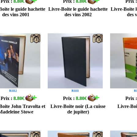
Prix :
8.80€
Prix :
8.80€
Prix 
Boite le guide hachette
Livre-Boite le guide hachette
Livre-Boite 
des vins 2001
des vins 2002
des 
3
3
R1112
R1111
R1
Prix :
8.80€
Prix :
8.80€
Prix 
Boite John Travolta et
Livre-Boite noir (La cuisse
Livre-Bo
Madeleine Stowe
de jupiter)
3
3