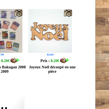
6
1
709
R1269
:
8.20€
Prix :
8.20€
es Bakugan 2008
Joyeux Noël découpé en une
t 2009
pièce