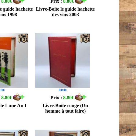
:
8.80€
Prix :
8.80€
le guide hachette
Livre-Boite le guide hachette
vins 1998
des vins 2003
3
3
110
R1108
:
8.80€
Prix :
8.80€
ite Lune An I
Livre-Boite rouge (Un
homme à tout faire)
3
3