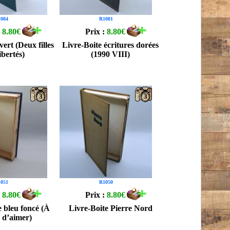
084
R1081
:
8.80€
Prix :
8.80€
vert (Deux filles
Livre-Boite écritures dorées
ibertés)
(1990 VIII)
3
3
051
R1050
:
8.80€
Prix :
8.80€
e bleu foncé (À
Livre-Boite Pierre Nord
 d’aimer)