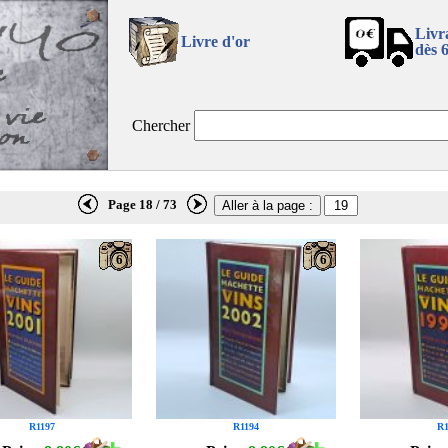
Livr
Livre d'or
dès 
Chercher
Page 18 / 73
6
6
R1197
R1194
R1