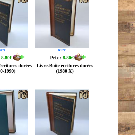
099
R1095
:
8.80€
Prix :
8.80€
écritures dorées
Livre-Boite écritures dorées
50-1990)
(1980 X)
3
4