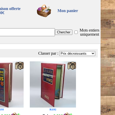
aison offerte
Mon panier
60€
Mots entiers
uniquement
Classer par :
6
5
193
R1192