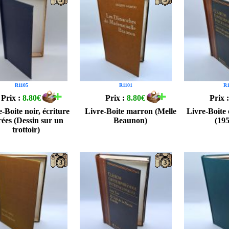
R1105
R1101
R1
Prix :
8.80€
Prix :
8.80€
Prix 
-Boite noir, écriture
Livre-Boite marron (Melle
Livre-Boite 
ées (Dessin sur un
Beaunon)
(19
trottoir)
3
3