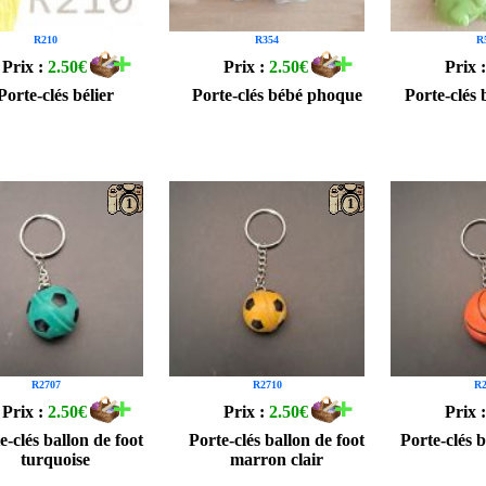
R210
R354
R
Prix :
2.50€
Prix :
2.50€
Prix 
Porte-clés bélier
Porte-clés bébé phoque
Porte-clés
1
1
R2707
R2710
R2
Prix :
2.50€
Prix :
2.50€
Prix 
e-clés ballon de foot
Porte-clés ballon de foot
Porte-clés 
turquoise
marron clair