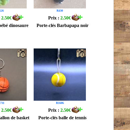
526
R430
:
2.50€
Prix :
2.50€
 bébé dinosaure
Porte-clés Barbapapa noir
1
1
711
R1606
:
2.50€
Prix :
2.50€
ballon de basket
Porte-clés balle de tennis