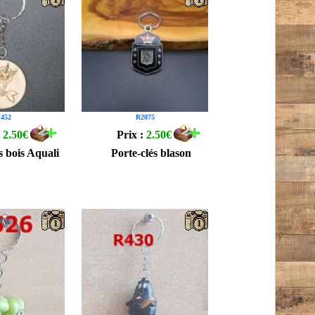
452
R2075
:
2.50€
Prix :
2.50€
s bois Aquali
Porte-clés blason
1
1