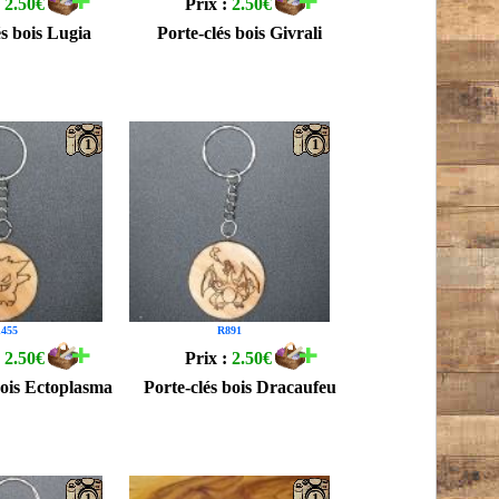
:
2.50€
Prix :
2.50€
és bois Lugia
Porte-clés bois Givrali
1
1
455
R891
:
2.50€
Prix :
2.50€
bois Ectoplasma
Porte-clés bois Dracaufeu
1
1