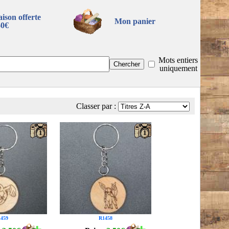
aison offerte
Mon panier
60€
Mots entiers
uniquement
Classer par :
1
1
459
R1458