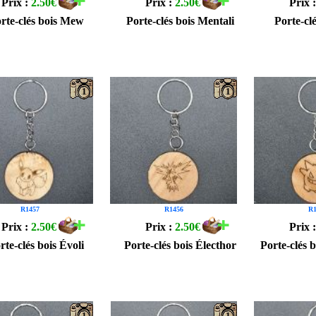
Prix :
2.50€
Prix :
2.50€
Prix 
rte-clés bois Mew
Porte-clés bois Mentali
Porte-cl
1
1
R1457
R1456
R1
Prix :
2.50€
Prix :
2.50€
Prix 
rte-clés bois Évoli
Porte-clés bois Électhor
Porte-clés 
1
1