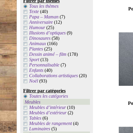
Filtrer par thèmes
Tous les thèmes
Po
Texte
(40)
Papa – Maman
(7)
Anniversaire
(12)
Humour
(25)
Illusions d’optiques
(9)
Dinosaures
(58)
Animaux
(166)
Plantes
(25)
Dessin animé – film
(178)
Sport
(13)
Personnalisable
(7)
Enfants
(40)
Collaborations artistiques
(20)
Noël
(93)
Filtrer par catégories
Toutes les catégories
Meubles
Po
Meubles d’intérieur
(10)
Meubles d’extérieur
(2)
Tables
(6)
Meubles de rangement
(4)
Luminaires
(5)