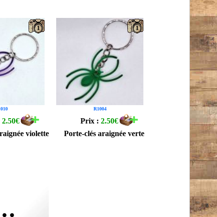
1
1
010
R1004
:
2.50€
Prix :
2.50€
raignée violette
Porte-clés araignée verte