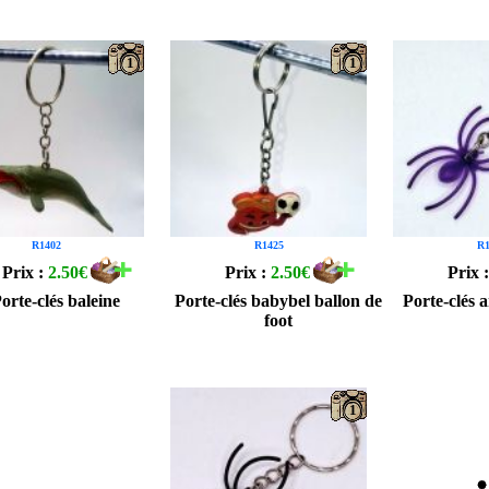
1
1
R1402
R1425
R1
Prix :
2.50€
Prix :
2.50€
Prix 
orte-clés baleine
Porte-clés babybel ballon de
Porte-clés a
foot
1