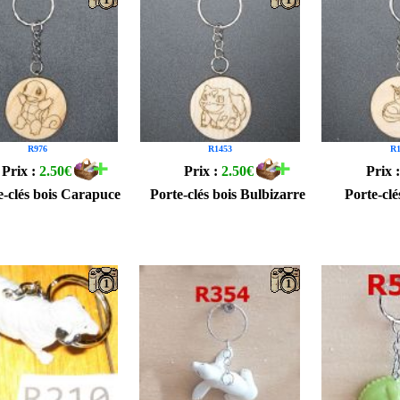
R976
R1453
R1
Prix :
2.50€
Prix :
2.50€
Prix 
e-clés bois Carapuce
Porte-clés bois Bulbizarre
Porte-clé
1
1