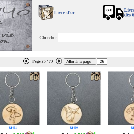
Livr
Livre d'or
dès 
Chercher
Page 25 / 73
1
1
R1461
R1460
R1