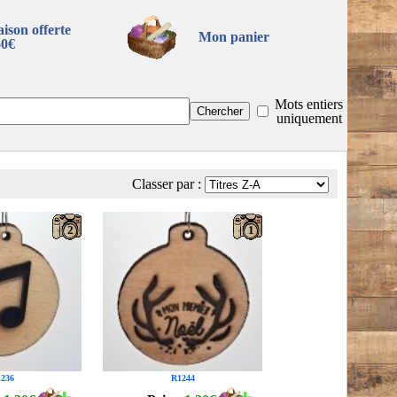
aison offerte
Mon panier
60€
Mots entiers
uniquement
Classer par :
2
1
236
R1244