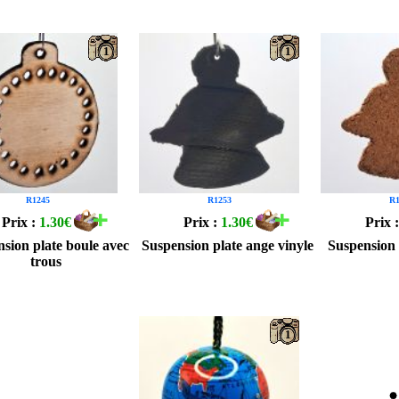
1
1
R1245
R1253
R1
Prix :
1.30€
Prix :
1.30€
Prix 
sion plate boule avec
Suspension plate ange vinyle
Suspension 
trous
1