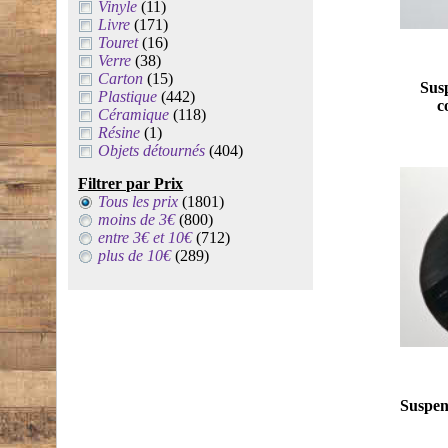
Vinyle
(11)
Livre
(171)
Touret
(16)
Verre
(38)
Carton
(15)
Susp
Plastique
(442)
c
Céramique
(118)
Résine
(1)
Objets détournés
(404)
Filtrer par Prix
Tous les prix
(1801)
moins de 3€
(800)
entre 3€ et 10€
(712)
plus de 10€
(289)
Suspens