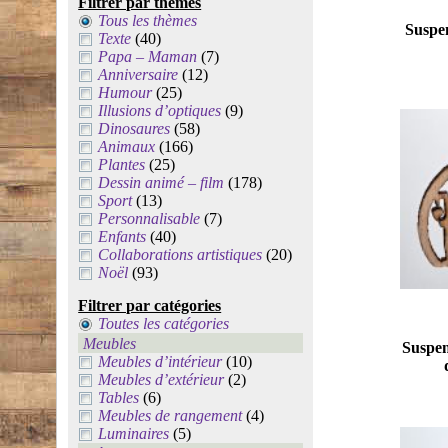
Filtrer par thèmes
Tous les thèmes
Suspen
Texte
(40)
Papa – Maman
(7)
Anniversaire
(12)
Humour
(25)
Illusions d’optiques
(9)
Dinosaures
(58)
Animaux
(166)
Plantes
(25)
Dessin animé – film
(178)
Sport
(13)
Personnalisable
(7)
Enfants
(40)
Collaborations artistiques
(20)
Noël
(93)
Filtrer par catégories
Toutes les catégories
Meubles
Suspen
Meubles d’intérieur
(10)
Meubles d’extérieur
(2)
Tables
(6)
Meubles de rangement
(4)
Luminaires
(5)