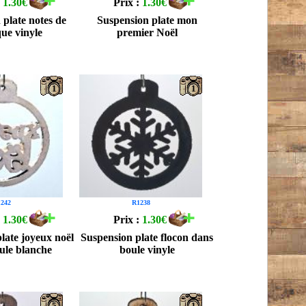
:
1.30€
Prix :
1.30€
 plate notes de
Suspension plate mon
ue vinyle
premier Noël
1
1
242
R1238
:
1.30€
Prix :
1.30€
late joyeux noël
Suspension plate flocon dans
ule blanche
boule vinyle
5
1