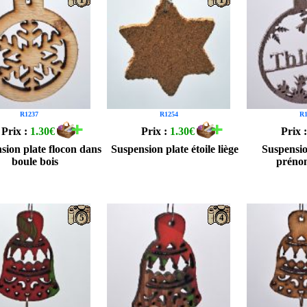
R1237
R1254
R1
Prix :
1.30€
Prix :
1.30€
Prix 
sion plate flocon dans
Suspension plate étoile liège
Suspensio
boule bois
préno
5
4