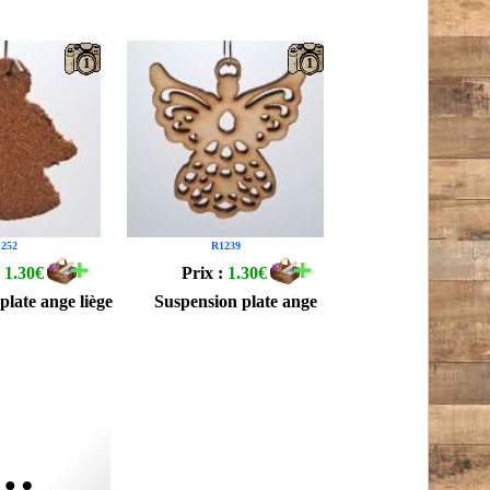
1
1
252
R1239
:
1.30€
Prix :
1.30€
plate ange liège
Suspension plate ange