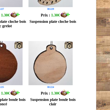
227
R1229
:
1.30€
Prix :
1.30€
late cloche bois
Suspension plate cloche bois
c grelot
1
1
225
R1224
:
1.30€
Prix :
1.30€
plate boule bois
Suspension plate boule bois
foncé
clair