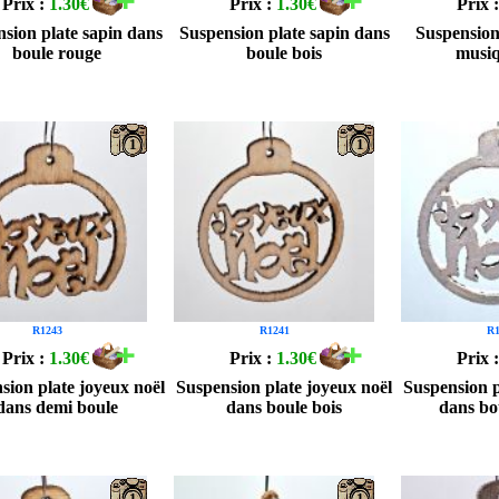
Prix :
1.30€
Prix :
1.30€
Prix 
sion plate sapin dans
Suspension plate sapin dans
Suspension
boule rouge
boule bois
musiq
1
1
R1243
R1241
R1
Prix :
1.30€
Prix :
1.30€
Prix 
sion plate joyeux noël
Suspension plate joyeux noël
Suspension p
dans demi boule
dans boule bois
dans bo
1
1