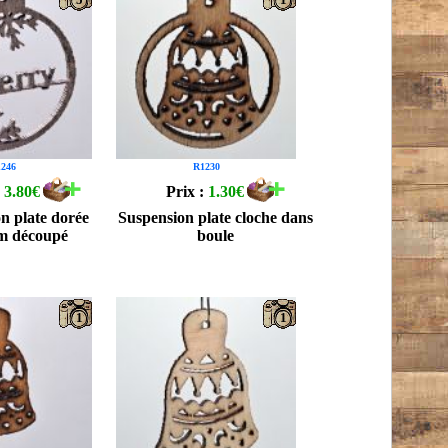
246
R1230
:
3.80€
Prix :
1.30€
n plate dorée
Suspension plate cloche dans
m découpé
boule
1
1