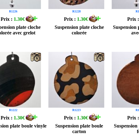
R1226
R1228
R1
Prix :
1.30€
Prix :
1.30€
Prix 
ension plate cloche
Suspension plate cloche
Suspension p
olorée avec grelot
colorée
ave
6
6
R1222
R1223
R1
Prix :
1.30€
Prix :
1.30€
Prix 
ion plate boule vinyle
Suspension plate boule
Suspension 
carton