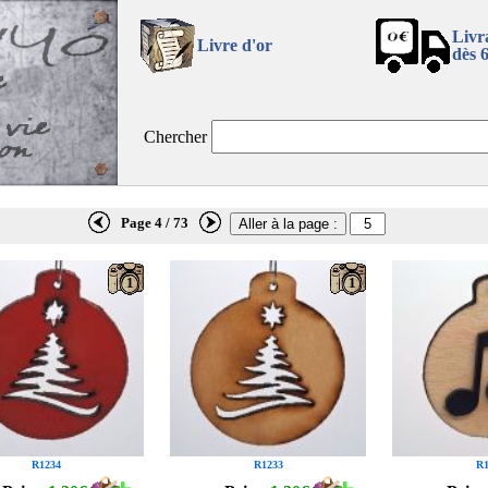
Livr
Livre d'or
dès 
Chercher
Page 4 / 73
1
1
R1234
R1233
R1