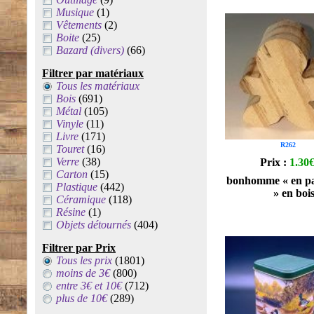
Musique
(1)
Vêtements
(2)
Boite
(25)
Bazard (divers)
(66)
Filtrer par matériaux
Tous les matériaux
Bois
(691)
Métal
(105)
Vinyle
(11)
Livre
(171)
R262
Touret
(16)
Verre
(38)
Prix :
1.30
Carton
(15)
bonhomme « en pa
Plastique
(442)
» en boi
Céramique
(118)
Résine
(1)
Objets détournés
(404)
Filtrer par Prix
Tous les prix
(1801)
moins de 3€
(800)
entre 3€ et 10€
(712)
plus de 10€
(289)