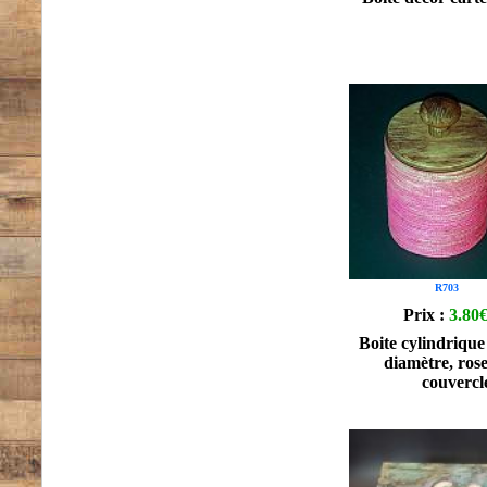
R703
Prix :
3.80
Boite cylindrique
diamètre, rose
couvercl