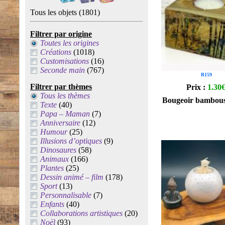
Tous les objets
(1801)
Filtrer par origine
Toutes les origines
Créations
(1018)
Customisations
(16)
Seconde main
(767)
R159
Filtrer par thèmes
Prix :
1.30
Tous les thèmes
Bougeoir bambous
Texte
(40)
Papa – Maman
(7)
Anniversaire
(12)
Humour
(25)
Illusions d’optiques
(9)
Dinosaures
(58)
Animaux
(166)
Plantes
(25)
Dessin animé – film
(178)
Sport
(13)
Personnalisable
(7)
Enfants
(40)
Collaborations artistiques
(20)
Noël
(93)