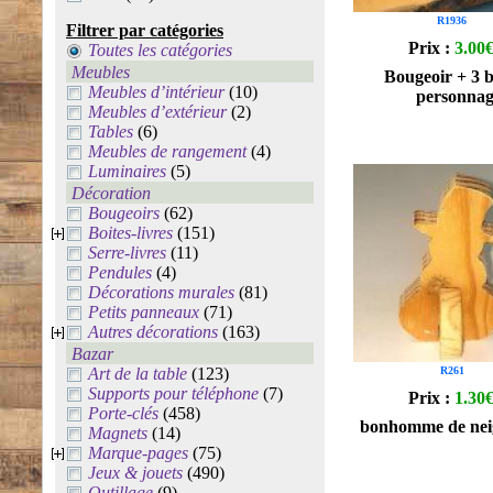
R1936
Filtrer par catégories
Prix :
3.00
Toutes les catégories
Meubles
Bougeoir + 3 b
Meubles d’intérieur
(10)
personnag
Meubles d’extérieur
(2)
Tables
(6)
Meubles de rangement
(4)
Luminaires
(5)
Décoration
Bougeoirs
(62)
Boites-livres
(151)
Serre-livres
(11)
Pendules
(4)
Décorations murales
(81)
Petits panneaux
(71)
Autres décorations
(163)
Bazar
Art de la table
(123)
R261
Supports pour téléphone
(7)
Prix :
1.30
Porte-clés
(458)
bonhomme de neig
Magnets
(14)
Marque-pages
(75)
Jeux & jouets
(490)
Outillage
(9)