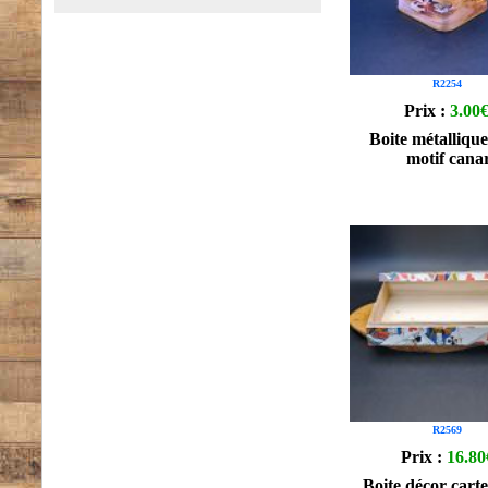
R2254
Prix :
3.00
Boite métallique
motif cana
R2569
Prix :
16.80
Boite décor carte