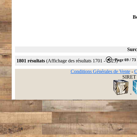
Bo
Surc
Page 69 / 73
1801 résultats
(Affichage des résultats 1701 - 1725)
Conditions Générales de Vente
-
C
SIRET 
-