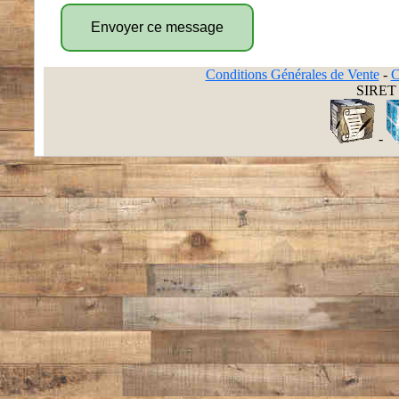
Conditions Générales de Vente
-
C
SIRET 
-