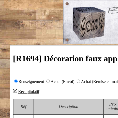
[R1694] Décoration faux app
Renseignement
Achat (Envoi)
Achat (Remise en mai
Récapitulatif
Prix
Réf
Description
unitair