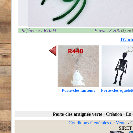
Référence : R1004
Envoi : 3.20€
(3g en 
D'autr
Porte-clés fantôme
Porte-clés squelet
Porte-clés araignée verte
-
Création
-
En 
Conditions Générales de Vente
-
C
SIRET 