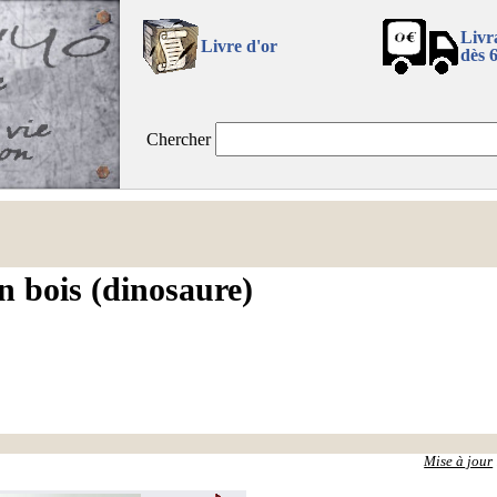
Livr
Livre d'or
dès 
Chercher
n bois (dinosaure)
Mise à jour