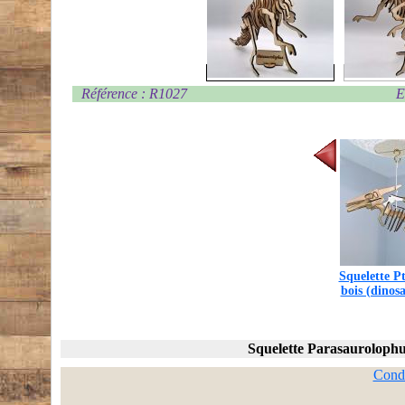
Référence : R1027
E
Squelette P
bois (dinos
Squelette Parasaurolophus
Condi