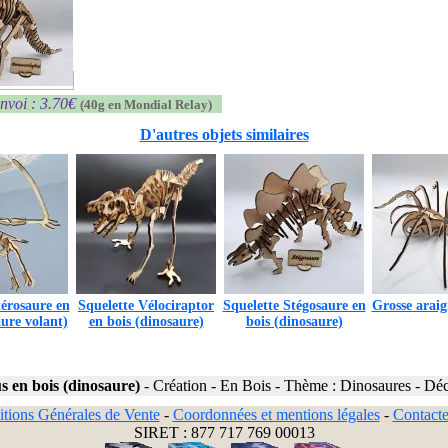
nvoi : 3.70€
(40g en Mondial Relay)
D'autres objets similaires
térosaure en
Squelette Vélociraptor
Squelette Stégosaure en
Grosse araig
aure volant)
en bois (dinosaure)
bois (dinosaure)
 en bois (dinosaure)
-
Création
-
En Bois
-
Thème : Dinosaures
-
Déc
tions Générales de Vente
-
Coordonnées et mentions légales
-
Contact
SIRET : 877 717 769 00013