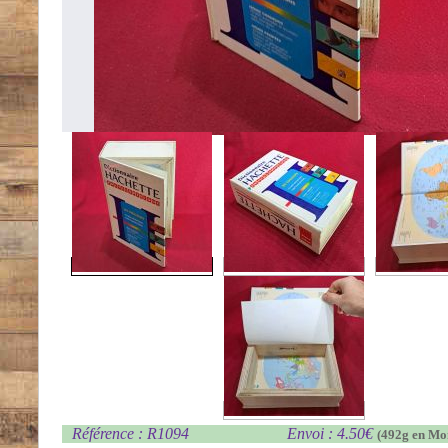
Référence : R1094
Envoi : 4.50€
(492g en Mo