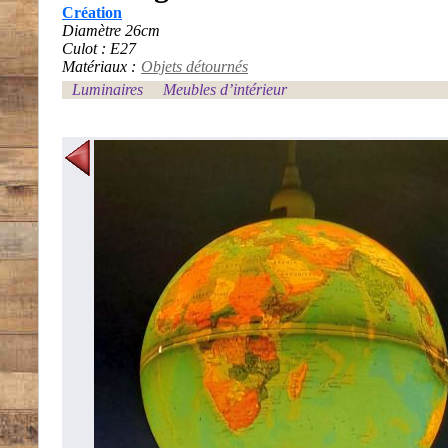
Création
Diamètre 26cm
Culot : E27
Matériaux :
Objets détournés
Luminaires
Meubles d’intérieur