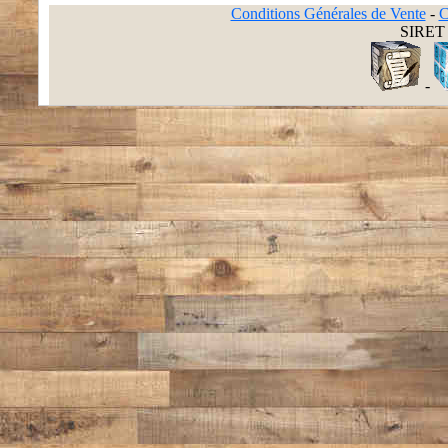
Conditions Générales de Vente
-
C
SIRET 
-