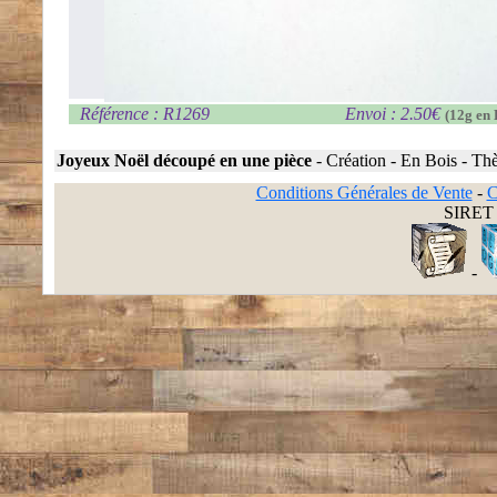
Référence : R1269
Envoi : 2.50€
(12g en 
Joyeux Noël découpé en une pièce
-
Création
-
En Bois
-
Thè
Conditions Générales de Vente
-
C
SIRET 
-