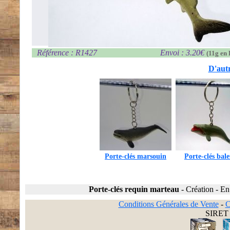
Référence : R1427
Envoi : 3.20€
(11g en 
D'autr
Porte-clés marsouin
Porte-clés bale
Porte-clés requin marteau
-
Création
-
En
Conditions Générales de Vente
-
C
SIRET 