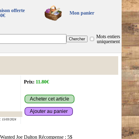
aison offerte
Mon panier
60€
Mots entiers
uniquement
Prix:
11.80€
:
15/03/2024
: Wanted Joe Dalton Récompense : 5$