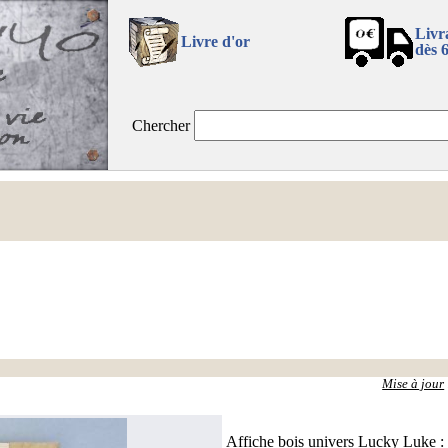
Livr
Livre d'or
dès 
Chercher
Mise à jour
Affiche bois univers Lucky Luke 