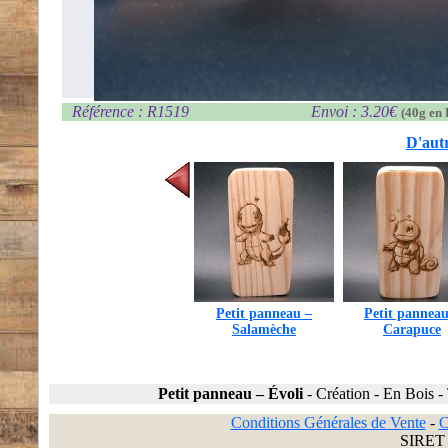
Référence : R1519
Envoi : 3.20€
(40g en 
D'autr
Petit panneau –
Petit panneau
Salamèche
Carapuce
Petit panneau – Évoli
-
Création
-
En Bois
-
Conditions Générales de Vente
-
C
SIRET 