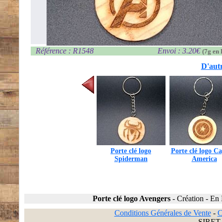
Référence : R1548
Envoi : 3.20€
(7g en 
D'autr
Porte clé logo
Porte clé logo C
Spiderman
America
Porte clé logo Avengers
-
Création
-
En 
Conditions Générales de Vente
-
C
SIRET 