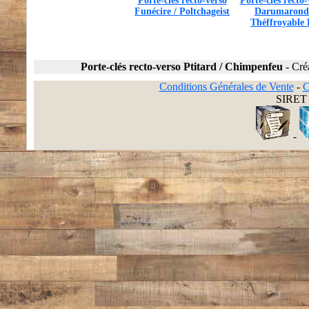
Porte-clés recto-verso
Porte-clés recto-
Funécire / Poltchageist
Darumarond
Théffroyable 
Porte-clés recto-verso Ptitard / Chimpenfeu
-
Cré
Conditions Générales de Vente
-
C
SIRET 
-