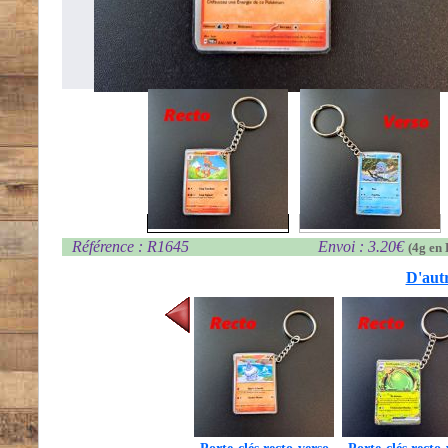
Référence : R1645
Envoi : 3.20€
(4g en 
D'autr