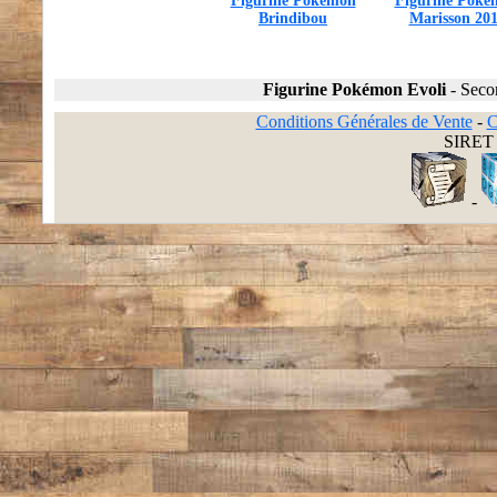
Figurine Pokémon
Figurine Poké
Brindibou
Marisson 20
Figurine Pokémon Evoli
-
Seco
Conditions Générales de Vente
-
C
SIRET 
-