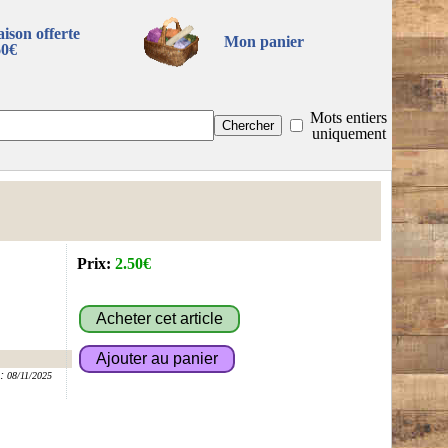
aison offerte
Mon panier
60€
Mots entiers
uniquement
Prix:
2.50€
:
08/11/2025