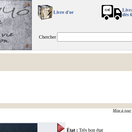
Livr
Livre d'or
dès 
Chercher
Mise à jour
État
:
Très bon état