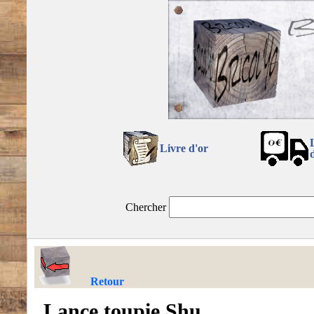
Livre d'or
Chercher
Retour
Lance toupie Shu