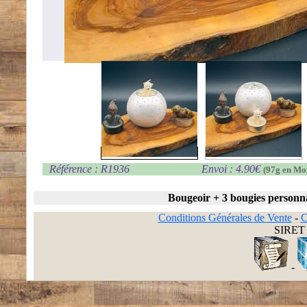
Référence : R1936
Envoi : 4.90€
(97g en Mo
Bougeoir + 3 bougies personn
Conditions Générales de Vente
-
C
SIRET 
-