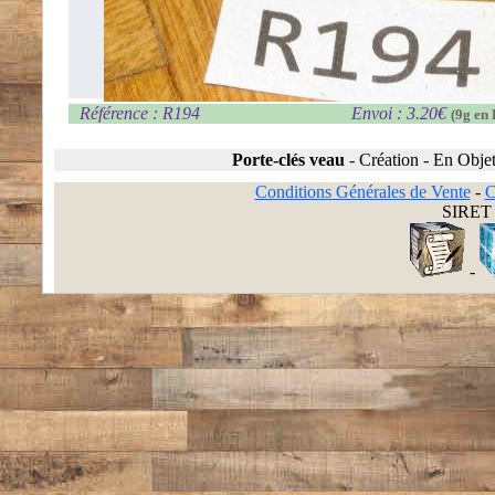
Référence : R194
Envoi : 3.20€
(9g en 
Porte-clés veau
-
Création
-
En Objet
Conditions Générales de Vente
-
C
SIRET 
-