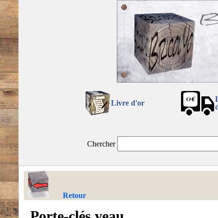
Livre d'or
Chercher
Retour
Porte-clés veau