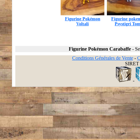
Figurine Pokémon
Figurine poke
Voltali
Psystigri To
Figurine Pokémon Carabaffe
-
Se
Conditions Générales de Vente
-
C
SIRET 
-