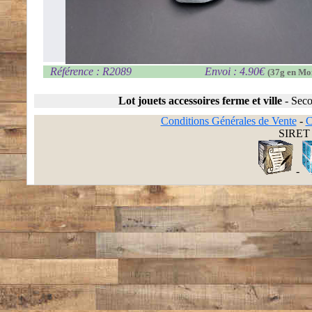
Référence : R2089
Envoi : 4.90€
(37g en Mo
Lot jouets accessoires ferme et ville
-
Seco
Conditions Générales de Vente
-
C
SIRET 
-