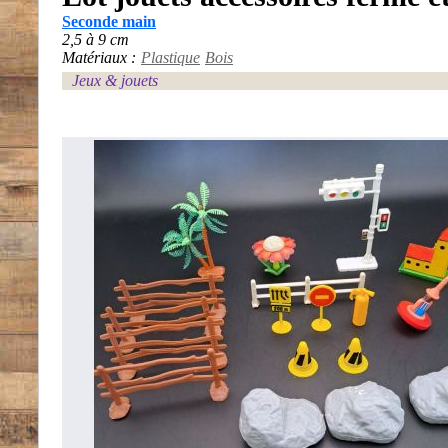
Seconde main
2,5 à 9 cm
Matériaux :
Plastique
Bois
Jeux & jouets