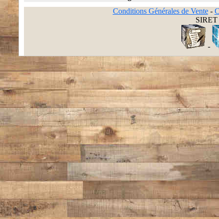
Conditions Générales de Vente
-
C
SIRET 
-