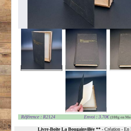
Référence : R2124
Envoi : 3.70€
(108g en Mo
Livre-Boite La Bougainvillée **
-
Création
-
En 