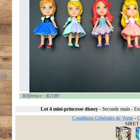
Référence : R2189
Lot 4 mini-princesse disney
-
Seconde main
-
En
Conditions Générales de Vente
-
C
SIRET 