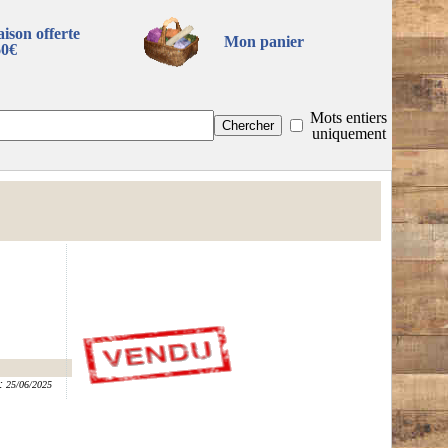
aison offerte
Mon panier
60€
Mots entiers
uniquement
:
25/06/2025