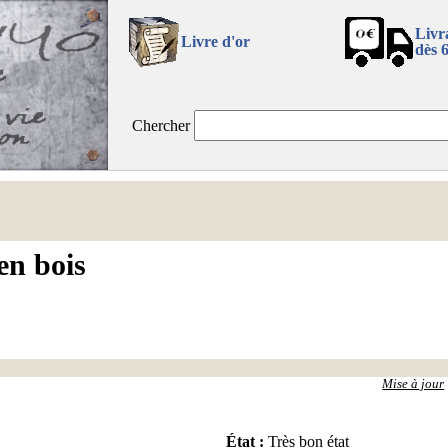
Livr
Livre d'or
dès 
Chercher
en bois
Mise à jour
État
:
Très bon état