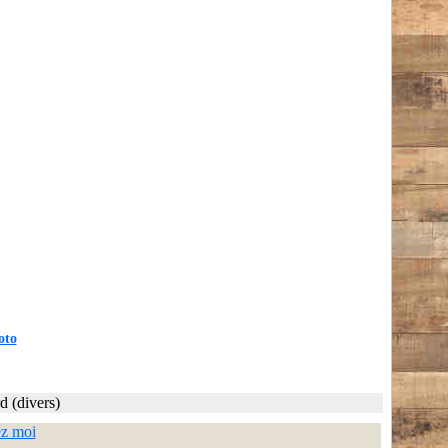
oto
d (divers)
ez moi