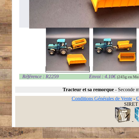
Référence : R2259
Envoi : 4.10€
(245g en Mo
Tracteur et sa remorque
-
Seconde m
Conditions Générales de Vente
-
C
SIRET 
-