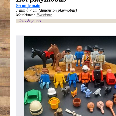
Seconde main
7 mm à 7 cm (dimension playmobils)
Matériaux :
Plastique
Jeux & jouets