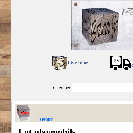
Livre d'or
Chercher
Retour
Lot playmobils