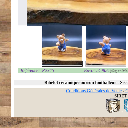
Référence : R2345
Envoi : 4.90€
(42g en Mo
Bibelot céramique ourson footballeur
-
Sec
Conditions Générales de Vente
-
C
SIRET 
-