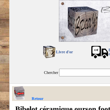
Livre d'or
Chercher
Retour
Bibelot céramique ourson foot