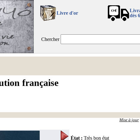
Livr
Livre d'or
dès 
Chercher
ution française
Mise à jour
État
:
Très bon état