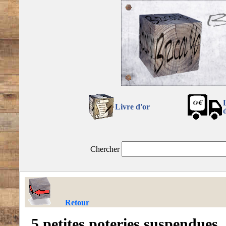
Livre d'or
Chercher
Retour
5 petites poteries suspendues