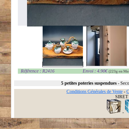
Référence : R2416
Envoi : 4.90€
(223g en Mo
5 petites poteries suspendues
-
Seco
Conditions Générales de Vente
-
C
SIRET 
-