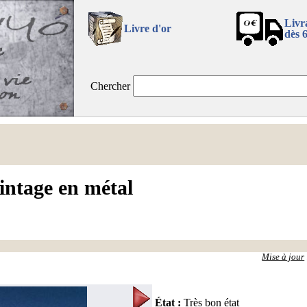
Livr
Livre d'or
dès 
Chercher
intage en métal
Mise à jour
État
:
Très bon état