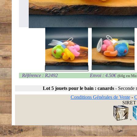
Référence : R2492
Envoi : 4.50€
(64g en Mo
Lot 5 jouets pour le bain : canards
-
Seconde 
Conditions Générales de Vente
-
C
SIRET 
-