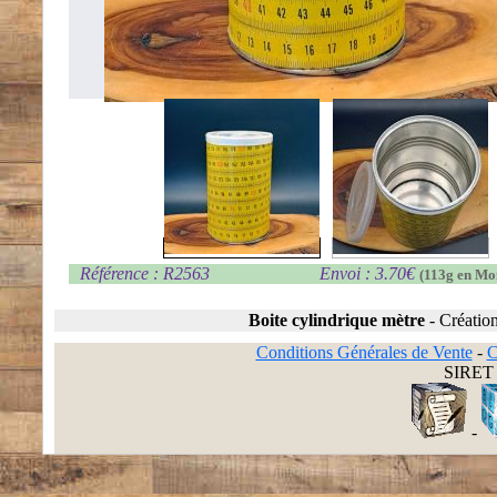
Référence : R2563
Envoi : 3.70€
(113g en Mo
Boite cylindrique mètre
-
Créatio
Conditions Générales de Vente
-
C
SIRET 
-