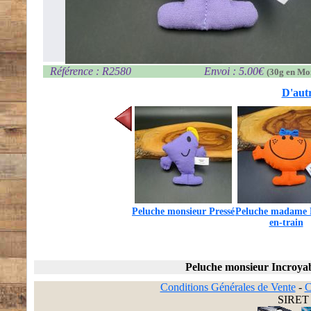
Référence : R2580
Envoi : 5.00€
(30g en Mo
D'autr
Peluche monsieur Pressé
Peluche madame 
en-train
Peluche monsieur Incroya
Conditions Générales de Vente
-
C
SIRET 