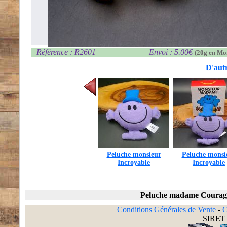
Référence : R2601
Envoi : 5.00€
(20g en Mo
D'autr
Peluche monsieur
Peluche monsi
Incroyable
Incroyable
Peluche madame Courag
Conditions Générales de Vente
-
C
SIRET 