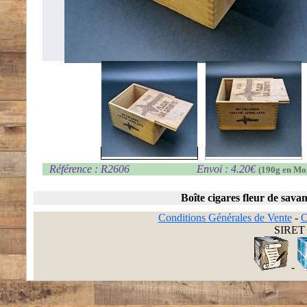
Référence : R2606
Envoi : 4.20€
(190g en Mo
Boîte cigares fleur de sava
Conditions Générales de Vente
-
C
SIRET 
-