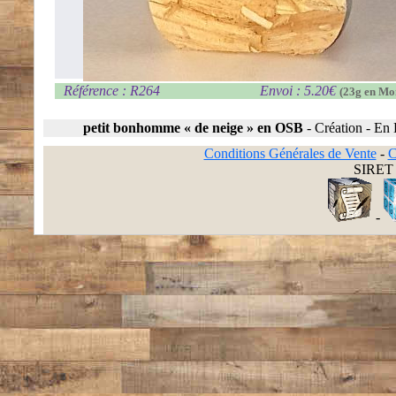
Référence : R264
Envoi : 5.20€
(23g en Mo
petit bonhomme « de neige » en OSB
-
Création
-
En 
Conditions Générales de Vente
-
C
SIRET 
-