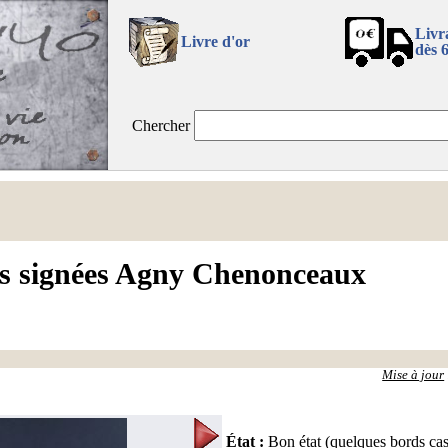
Livr
Livre d'or
dès 
Chercher
es signées Agny Chenonceaux
Mise à jour
État
:
Bon état (quelques bords cas