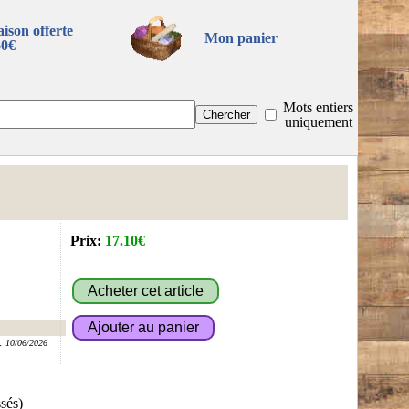
aison offerte
Mon panier
60€
Mots entiers
uniquement
Prix:
17.10€
:
10/06/2026
sés)