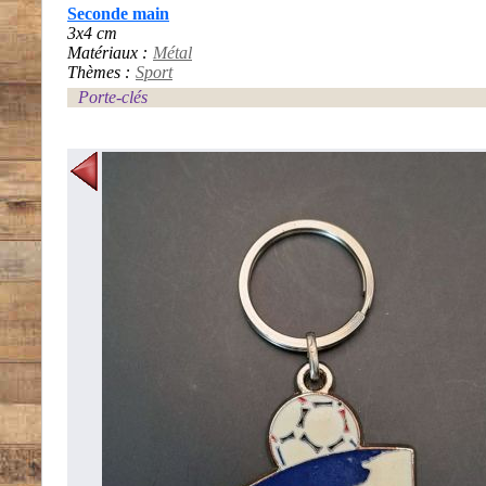
Seconde main
3x4 cm
Matériaux :
Métal
Thèmes :
Sport
Porte-clés