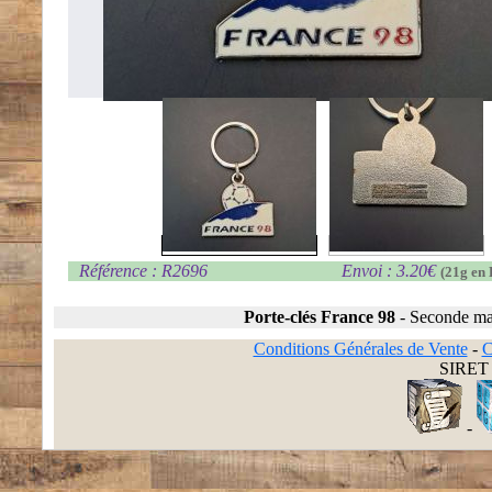
Référence : R2696
Envoi : 3.20€
(21g en 
Porte-clés France 98
-
Seconde ma
Conditions Générales de Vente
-
C
SIRET 
-