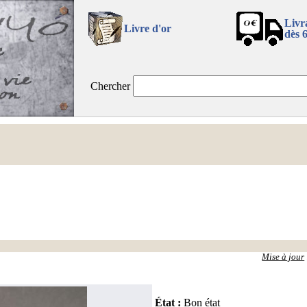
Livr
Livre d'or
dès 
Chercher
Mise à jour
État
:
Bon état