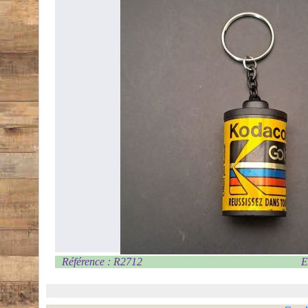
Référence : R2712
E