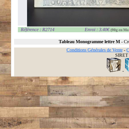
Référence : R2714
Envoi : 3.40€
(90g en Mo
Tableau Monogramme lettre M
-
Cr
Conditions Générales de Vente
-
C
SIRET 
-