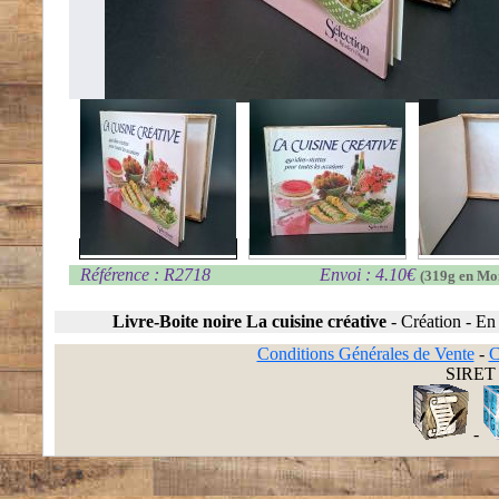
Référence : R2718
Envoi : 4.10€
(319g en Mo
Livre-Boite noire La cuisine créative
-
Création
-
En 
Conditions Générales de Vente
-
C
SIRET 
-