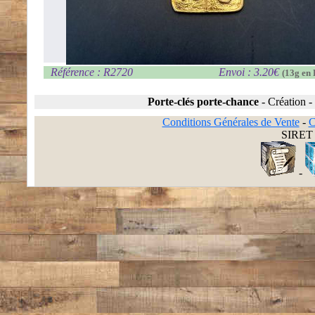
Référence : R2720
Envoi : 3.20€
(13g en 
Porte-clés porte-chance
-
Création
-
Conditions Générales de Vente
-
C
SIRET 
-