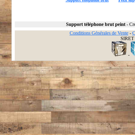
Support téléphone brut
Petit su
Support téléphone brut peint
-
Cr
Conditions Générales de Vente
-
C
SIRET 
-