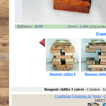
Référence : R298
Envoi : 5.40€
(225g en Mo
D'autr
Bougeoir chiffre 8
Bougeoir chiff
Bougeoir chiffre 1 cuivré
-
Création
-
E
Conditions Générales de Vente
-
C
SIRET 