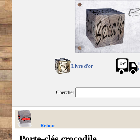
Livre d'or
Chercher
Retour
Porte-clés crocodile