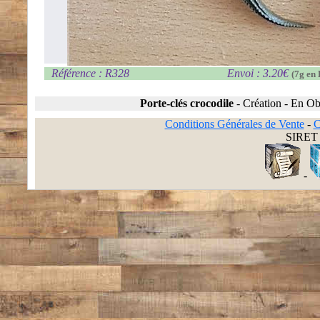
Référence : R328
Envoi : 3.20€
(7g en 
Porte-clés crocodile
-
Création
-
En Obj
Conditions Générales de Vente
-
C
SIRET 
-